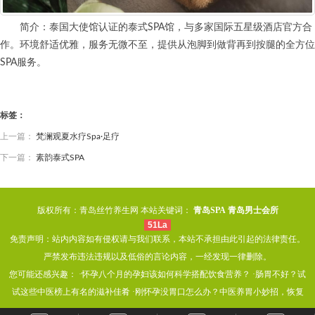
简介：泰国大使馆认证的泰式SPA馆，与多家国际五星级酒店官方合
作。环境舒适优雅，服务无微不至，提供从泡脚到做背再到按腿的全方位
SPA服务。
标签：
上一篇：
梵澜观夏水疗Spa·足疗
下一篇：
素韵泰式SPA
版权所有：青岛丝竹养生网 本站关键词：
青岛SPA
青岛男士会所
51La
免责声明：站内内容如有侵权请与我们联系，本站不承担由此引起的法律责任。
严禁发布违法违规以及低俗的言论内容，一经发现一律删除。
您可能还感兴趣： ·
怀孕八个月的孕妇该如何科学搭配饮食营养？
·
肠胃不好？试
试这些中医榜上有名的滋补佳肴
·
刚怀孕没胃口怎么办？中医养胃小妙招，恢复