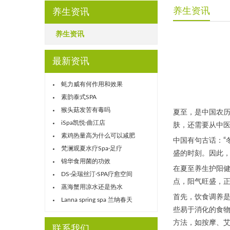
养生资讯
养生资讯
养生资讯
最新资讯
蚝力威有何作用和效果
素韵泰式SPA
猴头菇发苦有毒吗
夏至，是中国农
iSpa凯悦·曲江店
肤，还需要从中
素鸡热量高为什么可以减肥
中国有句古话：“
梵澜观夏水疗Spa·足疗
盛的时刻。因此
锦华食用菌的功效
在夏至养生护阳健
DS·朵瑞丝汀·SPA疗愈空间
点，阳气旺盛，
蒸海蟹用凉水还是热水
首先，饮食调养
Lanna spring spa 兰纳春天
些易于消化的食物
方法，如按摩、
联系我们