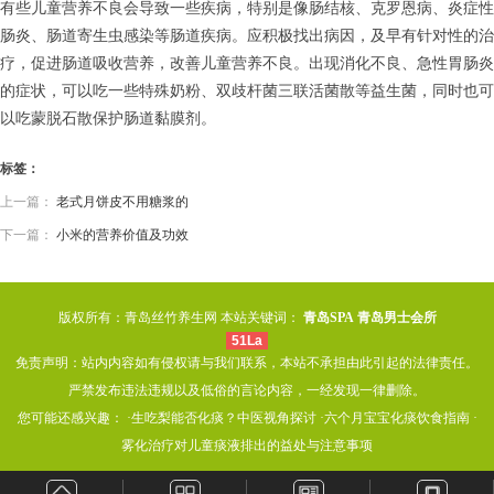
有些儿童营养不良会导致一些疾病，特别是像肠结核、克罗恩病、炎症性
肠炎、肠道寄生虫感染等肠道疾病。应积极找出病因，及早有针对性的治
疗，促进肠道吸收营养，改善儿童营养不良。出现消化不良、急性胃肠炎
的症状，可以吃一些特殊奶粉、双歧杆菌三联活菌散等益生菌，同时也可
以吃蒙脱石散保护肠道黏膜剂。
标签：
上一篇：
老式月饼皮不用糖浆的
下一篇：
小米的营养价值及功效
版权所有：青岛丝竹养生网 本站关键词：
青岛SPA
青岛男士会所
51La
免责声明：站内内容如有侵权请与我们联系，本站不承担由此引起的法律责任。
严禁发布违法违规以及低俗的言论内容，一经发现一律删除。
您可能还感兴趣： ·
生吃梨能否化痰？中医视角探讨
·
六个月宝宝化痰饮食指南
·
雾化治疗对儿童痰液排出的益处与注意事项