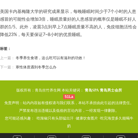
美国卡内基梅隆大学的研究成果显示，每晚睡眠时间少于7个小时的人患
感冒的可能性会增加3倍，睡眠质量好的人患感冒的概率仅是睡眠不好人
群的1/5。此外，凌晨3点到早上7点睡眠质量不高的人，免疫细胞活性会
降低23%，每天要保证7~8小时的优质睡眠。
标签：
上一篇：
冬季养生食谱，这么吃可以有滋补的功效！
下一篇：
寒性体质遇到冬季怎么办
版权所有：青岛丝竹养生网 本站关键词：
青岛SPA
青岛男士会所
51La
免责声明：站内内容如有侵权请与我们联系，本站不承担由此引起的法律责任。
严禁发布违法违规以及低俗的言论内容，一经发现一律删除。
您可能还感兴趣： ·
吃辣椒只有头部猛出汗
·
健康饮食图片
·
吃完海货多久能喝牛
奶