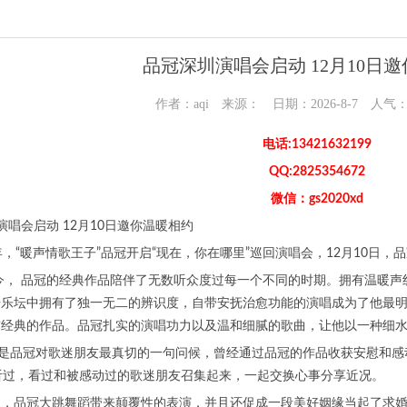
品冠深圳演唱会启动 12月10日
作者：aqi 来源： 日期：2026-8-7 人气
电话:13421632199
QQ:2825354672
微信：gs2020xd
演唱会启动 12月10日邀你温暖相约
年，“暖声情歌王子”品冠开启“现在，你在哪里”巡回演唱会，12月10日
至今， 品冠的经典作品陪伴了无数听众度过每一个不同的时期。拥有温暖
语乐坛中拥有了独一无二的辨识度，自带安抚治愈功能的演唱成为了他最
首经典的作品。品冠扎实的演唱功力以及温和细腻的歌曲，让他以一种细
”是品冠对歌迷朋友最真切的一句问候，曾经通过品冠的作品收获安慰和感
听过，看过和被感动过的歌迷朋友召集起来，一起交换心事分享近况。
中，品冠大跳舞蹈带来颠覆性的表演，并且还促成一段美好姻缘当起了求