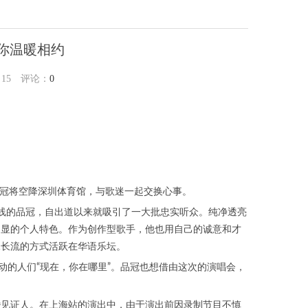
邀你温暖相约
：
15
评论：
0
，品冠将空降深圳体育馆，与歌迷一起交换心事。
声线的品冠，自出道以来就吸引了一大批忠实听众。纯净透亮
明显的个人特色。作为创作型歌手，他也用自己的诚意和才
水长流的方式活跃在华语乐坛。
动的人们“现在，你在哪里”。品冠也想借由这次的演唱会，
婚见证人。在上海站的演出中，由于演出前因录制节目不慎