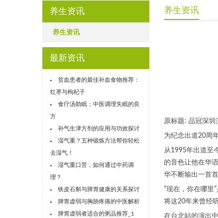
养生资讯
养生资讯
养生资讯
最新资讯
贫血患者的最佳补血食物推荐：
红枣与枸杞子
食疗汤助眠：中医调理失眠的良
方
原标题: 品冠深圳
补气生津方剂的应用与功效探讨
为纪念出道20周
湿气重？五种锻炼方法帮你轻松
从1995年出道
去湿气！
的音色让他在华
湿气重口苦，如何通过中药调
华不断输出一首
理？
“现在，你在哪里
铁皮石斛与脾胃健康的关系探讨
将这20年来曾经
脾胃虚弱与胸胁疼痛的中医解析
脾胃虚弱者适合的粥品推荐_1
在台北站的演出